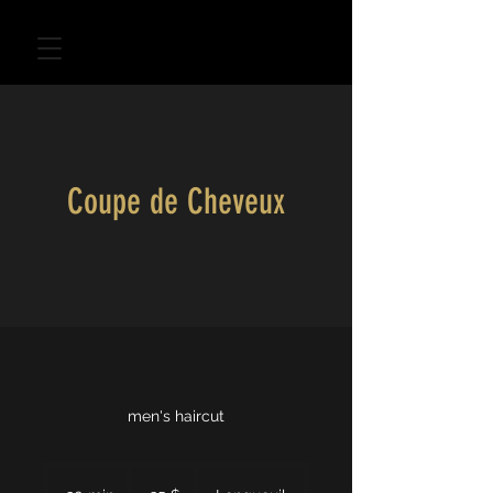
Coupe de Cheveux
men's haircut
35 dollars
canadiens